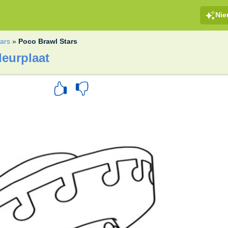
Ni
tars
»
Poco Brawl Stars
leurplaat