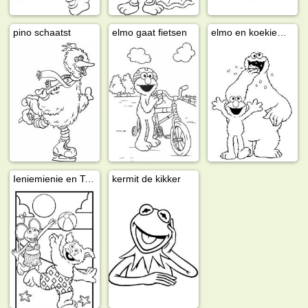
pino schaatst
elmo gaat fietsen
elmo en koekiemonster
Ieniemienie en Tommie
kermit de kikker