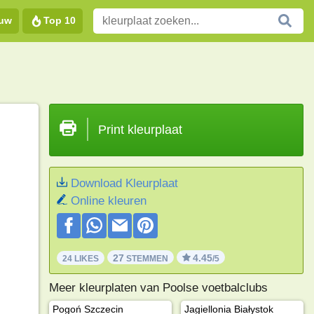
euw
Top 10
Print kleurplaat
Download Kleurplaat
Online kleuren
27
4.45
24 LIKES
STEMMEN
/5
Meer kleurplaten van Poolse voetbalclubs
Pogoń Szczecin
Jagiellonia Białystok