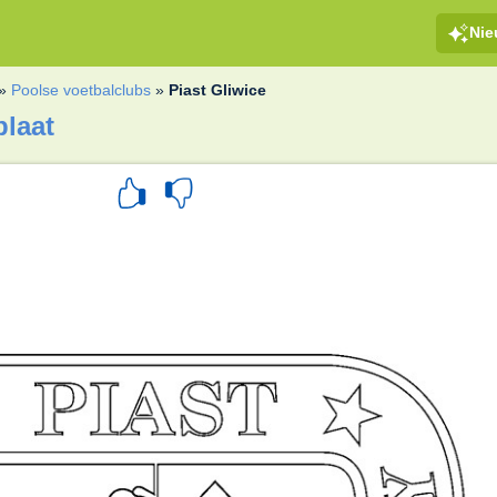
Ni
»
Poolse voetbalclubs
»
Piast Gliwice
plaat