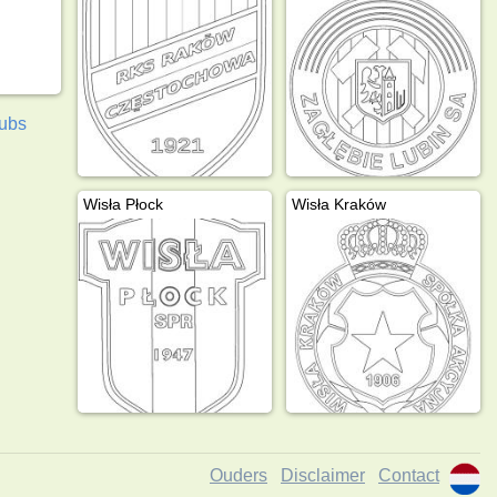
lubs
Wisła Płock
Wisła Kraków
Ouders
Disclaimer
Contact