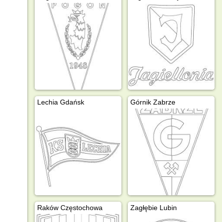
Lechia Gdańsk
Górnik Zabrze
Raków Częstochowa
Zagłębie Lubin