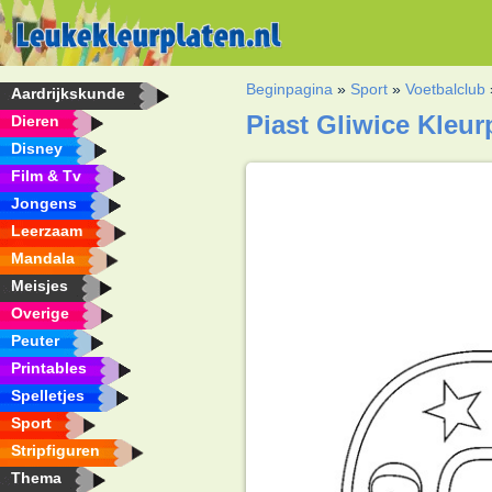
Beginpagina
»
Sport
»
Voetbalclub
Aardrijkskunde
Piast Gliwice Kleur
Dieren
Disney
Film & Tv
Jongens
Leerzaam
Mandala
Meisjes
Overige
Peuter
Printables
Spelletjes
Sport
Stripfiguren
Thema