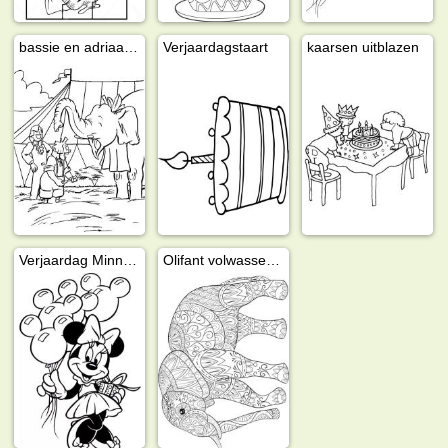
bassie en adriaan bij de olifant
Verjaardagstaart
kaarsen uitblazen
Verjaardag Minnie Mouse
Olifant volwassenen