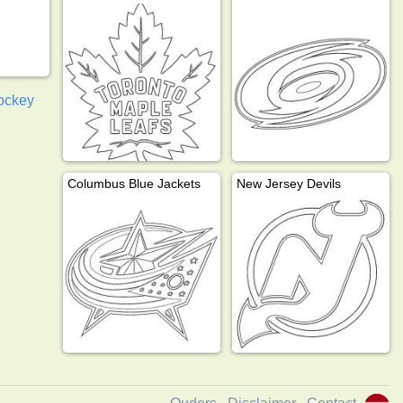
ockey
Columbus Blue Jackets
New Jersey Devils