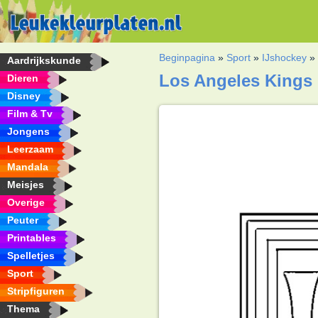
Beginpagina
»
Sport
»
IJshockey
Aardrijkskunde
Los Angeles Kings 
Dieren
Disney
Film & Tv
Jongens
Leerzaam
Mandala
Meisjes
Overige
Peuter
Printables
Spelletjes
Sport
Stripfiguren
Thema