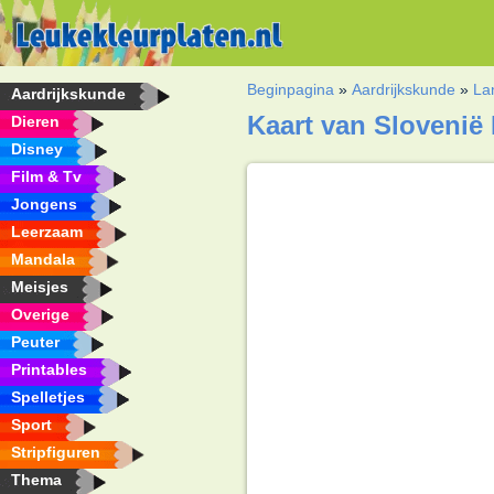
Beginpagina
»
Aardrijkskunde
»
La
Aardrijkskunde
Kaart van Slovenië 
Dieren
Disney
Film & Tv
Jongens
Leerzaam
Mandala
Meisjes
Overige
Peuter
Printables
Spelletjes
Sport
Stripfiguren
Thema