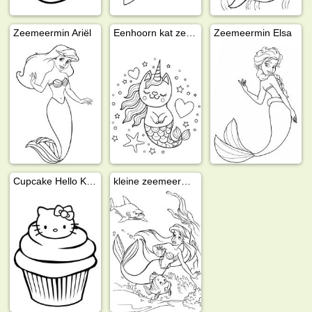
Zeemeermin Ariël
Eenhoorn kat zeemeermin
Zeemeermin Elsa
Cupcake Hello Kitty
kleine zeemeermin Ariël in gevaar