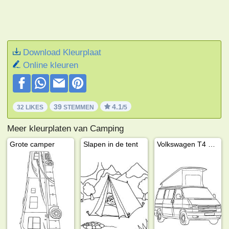
Download Kleurplaat
Online kleuren
39
4.1
32 LIKES
STEMMEN
/5
Meer kleurplaten van Camping
Grote camper
Slapen in de tent
Volkswagen T4 California camper