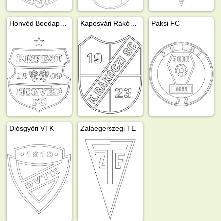
Honvéd Boedapest
Kaposvári Rákóczi FC
Paksi FC
Diósgyőri VTK
Zalaegerszegi TE