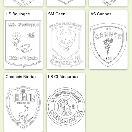
US Boulogne
SM Caen
AS Cannes
Chamois Niortais
LB Châteauroux