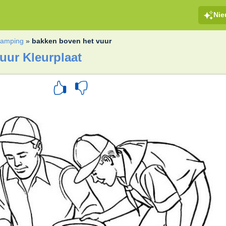
Ni
amping
»
bakken boven het vuur
uur Kleurplaat