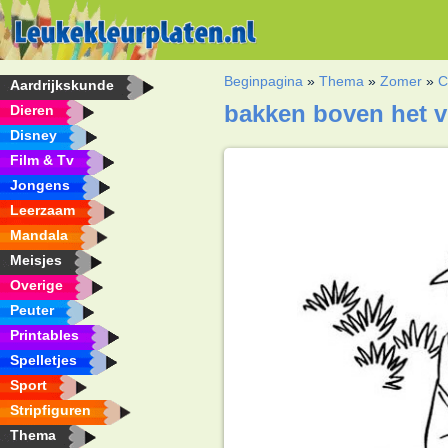
Beginpagina
»
Thema
»
Zomer
»
C
Aardrijkskunde
bakken boven het v
Dieren
Disney
Film & Tv
Jongens
Leerzaam
Mandala
Meisjes
Overige
Peuter
Printables
Spelletjes
Sport
Stripfiguren
Thema