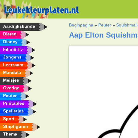
Beginpagina
»
Peuter
»
Squishmal
Aardrijkskunde
Aap Elton Squishma
Dieren
Disney
Film & Tv
Jongens
Leerzaam
Mandala
Meisjes
Overige
Peuter
Printables
Spelletjes
Sport
Stripfiguren
Thema