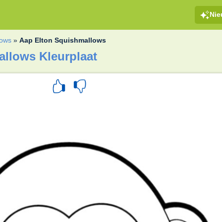
Ni
lows
»
Aap Elton Squishmallows
llows Kleurplaat