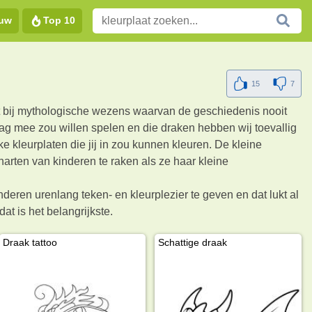
euw
Top 10
15
7
t bij mythologische wezens waarvan de geschiedenis nooit
raag mee zou willen spelen en die draken hebben wij toevallig
e kleurplaten die jij in zou kunnen kleuren. De kleine
harten van kinderen te raken als ze haar kleine
ren urenlang teken- en kleurplezier te geven en dat lukt al
at is het belangrijkste.
Draak tattoo
Schattige draak