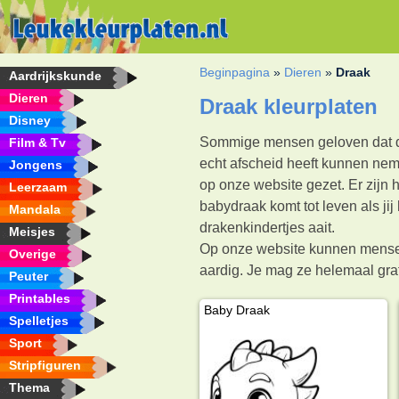
Beginpagina
»
Dieren
»
Draak
Aardrijkskunde
Dieren
Draak kleurplaten
Disney
Sommige mensen geloven dat dra
Film & Tv
echt afscheid heeft kunnen neme
Jongens
op onze website gezet. Er zijn 
Leerzaam
babydraak komt tot leven als ji
Mandala
drakenkindertjes aait.
Meisjes
Op onze website kunnen mensen 
Overige
aardig. Je mag ze helemaal grati
Peuter
Printables
Baby Draak
Spelletjes
Sport
Stripfiguren
Thema