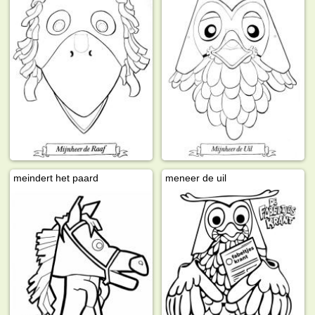
meindert het paard
meneer de uil