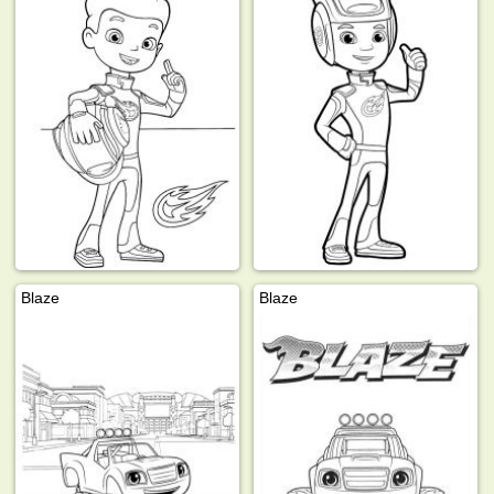
Blaze
Blaze