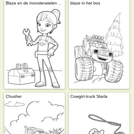
Blaze en de monsterwielen Gabby
blaze in het bos
Chusher
Cowgirl-truck Starla