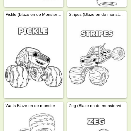
Pickle (Blaze en de Monsterwielen)
Stripes (Blaze en de monsterwielen)
Watts Blaze en de monsterwielen
Zeg (Blaze en de monsterwielen)