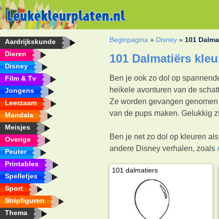
Beginpagina
»
Disney
»
101 Dalma
Aardrijkskunde
Dieren
101 Dalmatiërs kleu
Disney
Ben je ook zo dol op spannende
Film & Tv
heikele avonturen van de schatt
Jongens
Ze worden gevangen genomen do
Leerzaam
van de pups maken. Gelukkig zij
Mandala
Meisjes
Ben je net zo dol op kleuren al
Overige
andere Disney verhalen, zoals
Peuter
Printables
101 dalmatiers
Spelletjes
Sport
Stripfiguren
Thema