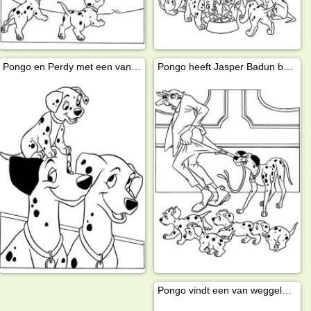
Pongo en Perdy met een van hun puppies
Pongo heeft Jasper Badun beet
Pongo vindt een van weggelopen puppies