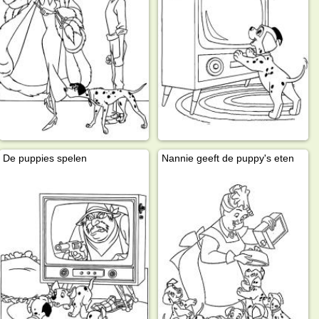
De puppies spelen
Nannie geeft de puppy's eten